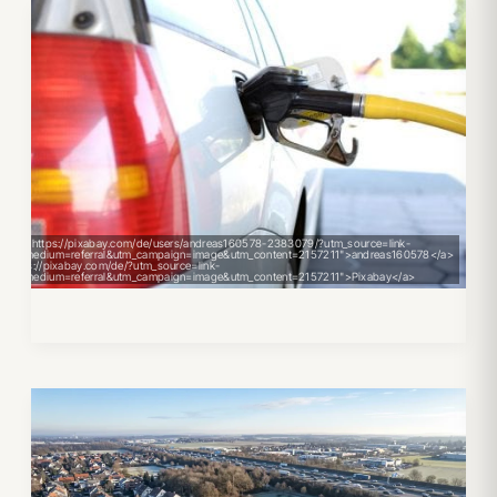
a href="https://pixabay.com/de/users/andreas160578-2383079/?utm_source=link-
on&utm_medium=referral&utm_campaign=image&utm_content=2157211">andreas160578</a>
f="https://pixabay.com/de/?utm_source=link-
n&utm_medium=referral&utm_campaign=image&utm_content=2157211">Pixabay</a>