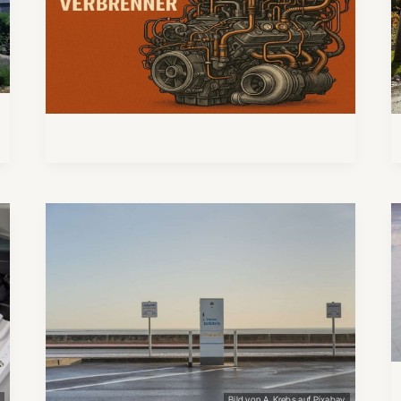
)
G
Bild von A. Krebs auf Pixabay