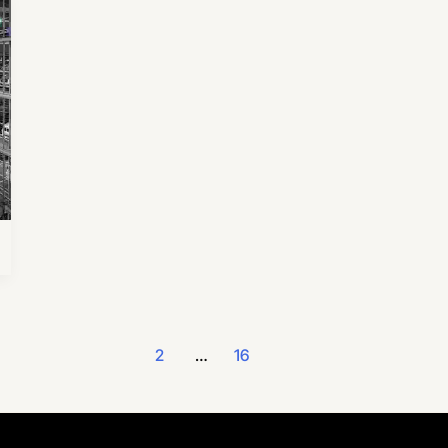
t
1
2
…
16