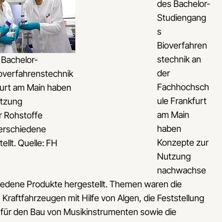
des Bachelor-
Studiengang
s
Bioverfahren
stechnik an
 Bachelor-
der
overfahrenstechnik
Fachhochsch
furt am Main haben
ule Frankfurt
utzung
am Main
 Rohstoffe
haben
verschiedene
Konzepte zur
ellt. Quelle: FH
Nutzung
nachwachse
iedene Produkte hergestellt. Themen waren die
raftfahrzeugen mit Hilfe von Algen, die Feststellung
für den Bau von Musikinstrumenten sowie die