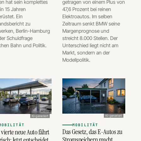
en hat sein komplettes
getragen von einem Plus von
in 15 Jahren
47,6 Prozent bei reinen
üstet. Ein
Elektroautos. Im selben
andsbericht zu
Zeitraum senkt BMW seine
werken, Berlin-Hamburg
Margenprognose und
der Schuldfrage
streicht 8.000 Stellen. Der
hen Bahn und Politik.
Unterschied liegt nicht am
Markt, sondern an der
Modellpolitik.
KI-generiert
KI-generiert
MOBILITÄT
MOBILITÄT
Das Gesetz, das E-Autos zu
 vierte neue Auto fährt
Stromspeichern macht
risch: Jetzt entscheidet