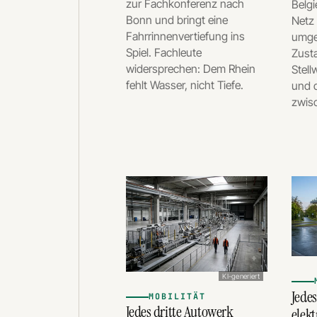
zur Fachkonferenz nach
Belgi
Bonn und bringt eine
Netz 
Fahrrinnenvertiefung ins
umger
Spiel. Fachleute
Zust
widersprechen: Dem Rhein
Stell
fehlt Wasser, nicht Tiefe.
und 
zwisc
KI-generiert
Jedes
MOBILITÄT
Jedes dritte Autowerk
elekt