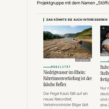
Projektgruppe mit dem Namen „Stöffche 
DAS KÖNNTE SIE AUCH INTERESSIEREN
Screen
Hayali
KI-generiert
Bahn
MOBILITÄT
Niedrigwasser im Rhein:
Stell
Fahrrinnenvertiefung ist der
ferti
falsche Reflex
Nur 
Der Pegel Kaub fällt auf ein
deut
neues Rekordtief,
sind 
Verkehrsminister Bilger lädt
eine