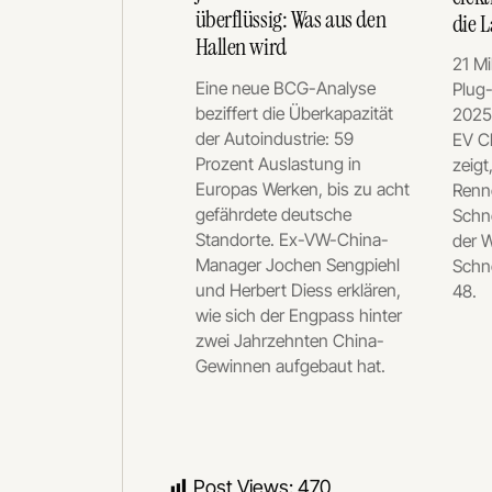
überflüssig: Was aus den
die 
Hallen wird
21 Mi
Eine neue BCG-Analyse
Plug
beziffert die Überkapazität
2025 
der Autoindustrie: 59
EV C
Prozent Auslastung in
zeigt
Europas Werken, bis zu acht
Renne
gefährdete deutsche
Schne
Standorte. Ex-VW-China-
der W
Manager Jochen Sengpiehl
Schne
und Herbert Diess erklären,
48.
wie sich der Engpass hinter
zwei Jahrzehnten China-
Gewinnen aufgebaut hat.
Post Views:
470