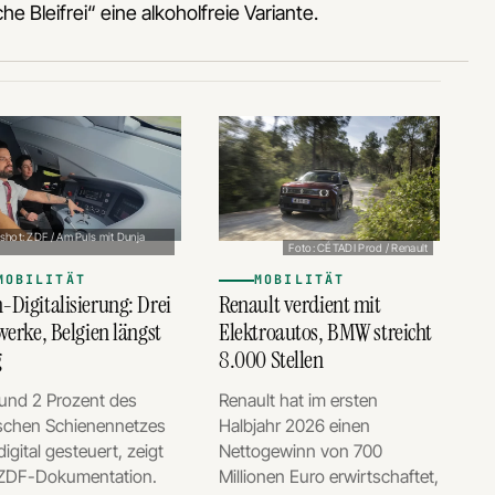
Bleifrei“ eine alkoholfreie Variante.
shot: ZDF / Am Puls mit Dunja
Foto: CÉTADI Prod / Renault
MOBILITÄT
MOBILITÄT
-Digitalisierung: Drei
Renault verdient mit
werke, Belgien längst
Elektroautos, BMW streicht
g
8.000 Stellen
rund 2 Prozent des
Renault hat im ersten
schen Schienennetzes
Halbjahr 2026 einen
digital gesteuert, zeigt
Nettogewinn von 700
 ZDF-Dokumentation.
Millionen Euro erwirtschaftet,