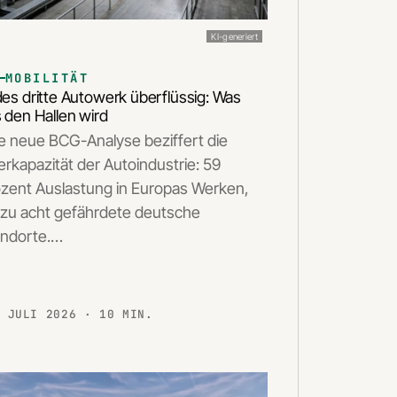
KI-generiert
MOBILITÄT
es dritte Autowerk überflüssig: Was
 den Hallen wird
e neue BCG-Analyse beziffert die
rkapazität der Autoindustrie: 59
zent Auslastung in Europas Werken,
 zu acht gefährdete deutsche
andorte.…
. JULI 2026
· 10 MIN.