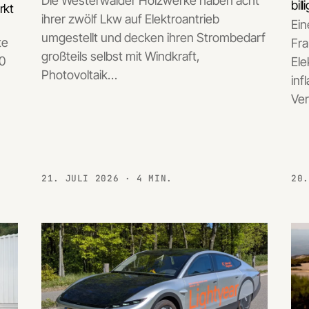
Die Westerwälder Holzwerke haben acht
bil
rkt
ihrer zwölf Lkw auf Elektroantrieb
Ein
umgestellt und decken ihren Strombedarf
te
Fra
großteils selbst mit Windkraft,
30
Ele
Photovoltaik…
inf
Ve
21. JULI 2026
· 4 MIN.
20