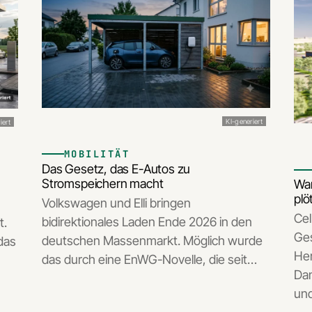
KI-generiert
iert
MOBILITÄT
Das Gesetz, das E-Autos zu
Stromspeichern macht
War
plö
Volkswagen und Elli bringen
Cel
bidirektionales Laden Ende 2026 in den
t.
Ges
deutschen Massenmarkt. Möglich wurde
das
Her
das durch eine EnWG-Novelle, die seit…
Dam
un