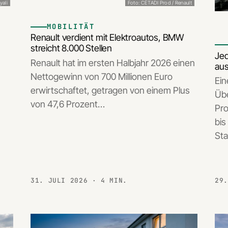
yali
Foto: CÉTADI Prod / Renault
MOBILITÄT
Renault verdient mit Elektroautos, BMW
streicht 8.000 Stellen
Jed
Renault hat im ersten Halbjahr 2026 einen
aus
Nettogewinn von 700 Millionen Euro
Ein
n
erwirtschaftet, getragen von einem Plus
Übe
von 47,6 Prozent…
Pro
bis
St
31. JULI 2026
· 4 MIN.
29