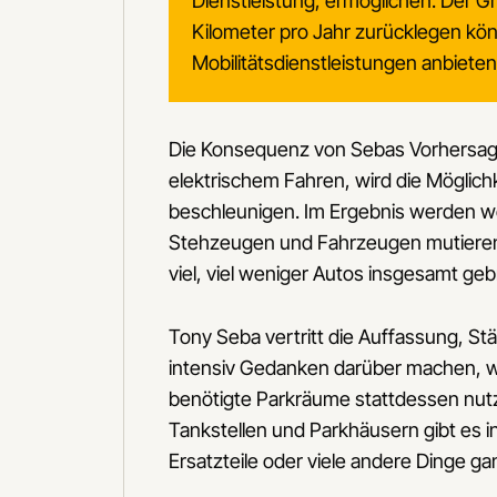
Dienstleistung, ermöglichen. Der G
Kilometer pro Jahr zurücklegen kön
Mobilitätsdienstleistungen anbiete
Die Konsequenz von Sebas Vorhersage
elektrischem Fahren, wird die Mögli
beschleunigen. Im Ergebnis werden wen
Stehzeugen und Fahrzeugen mutieren,
viel, viel weniger Autos insgesamt ge
Tony Seba vertritt die Auffassung, St
intensiv Gedanken darüber machen, wi
benötigte Parkräume stattdessen nutz
Tankstellen und Parkhäusern gibt es 
Ersatzteile oder viele andere Dinge ga