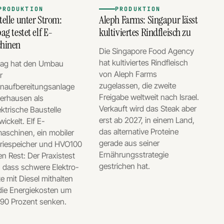
PRODUKTION
PRODUKTION
telle unter Strom:
Aleph Farms: Singapur lässt
ag testet elf E-
kultiviertes Rindfleisch zu
hinen
Die Singapore Food Agency
hat kultiviertes Rindfleisch
bag hat den Umbau
von Aleph Farms
r
zugelassen, die zweite
naufbereitungsanlage
Freigabe weltweit nach Israel.
berhausen als
Verkauft wird das Steak aber
lektrische Baustelle
erst ab 2027, in einem Land,
ickelt. Elf E-
das alternative Proteine
aschinen, ein mobiler
gerade aus seiner
eriespeicher und HVO100
Ernährungsstrategie
en Rest: Der Praxistest
gestrichen hat.
, dass schwere Elektro-
e mit Diesel mithalten
die Energiekosten um
 90 Prozent senken.