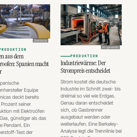
Iberdrola
KI-generiert
PRODUKTION
sen aus dem
PRODUKTION
Industriewärme: Der
troofen: Spanien macht
Strompreis entscheidet
r
Strom kostet die deutsche
spanische
Industrie im Schnitt zwei- bis
enhersteller Equipe
dreimal so viel wie Erdgas.
icas deckt bereits
Genau daran entscheidet
 Prozent seiner
sich, ob Gasbrenner
ktion mit Elektroöfen
ausgebaut werden oder
 Gas, günstiger als das
weiterlaufen. Eine Berkeley-
le Pendant. Ein
Analyse legt die Trennlinie bei
rstoff-Test der