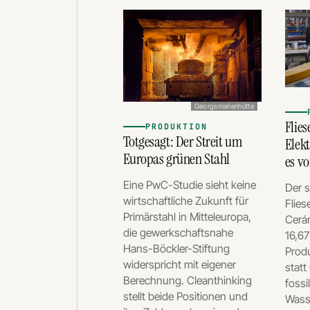
Georgsmarienhütte
Flie
PRODUKTION
Totgesagt: Der Streit um
Elek
Europas grünen Stahl
es vo
Eine PwC-Studie sieht keine
Der 
wirtschaftliche Zukunft für
Flies
Primärstahl in Mitteleuropa,
Cerám
die gewerkschaftsnahe
16,67
Hans-Böckler-Stiftung
Produ
widerspricht mit eigener
statt
Berechnung. Cleanthinking
fossi
stellt beide Positionen und
Wasse