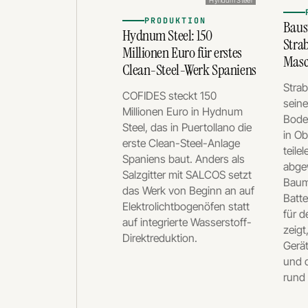
Hyndum Steel
PRODUKTION
Baus
Hydnum Steel: 150
Strab
Millionen Euro für erstes
Masc
Clean-Steel-Werk Spaniens
Stra
COFIDES steckt 150
seine
Millionen Euro in Hydnum
Bode
Steel, das in Puertollano die
in O
erste Clean-Steel-Anlage
teile
Spaniens baut. Anders als
abgew
Salzgitter mit SALCOS setzt
Baum
das Werk von Beginn an auf
Batt
Elektrolichtbogenöfen statt
für d
auf integrierte Wasserstoff-
zeigt
Direktreduktion.
Gerät
und 
rund