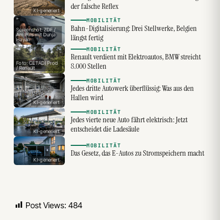
der falsche Reflex
KI-generiert
MOBILITÄT
Bahn-Digitalisierung: Drei Stellwerke, Belgien
Screenshot: ZDF /
Am Puls mit Dunja
längst fertig
Hayali
MOBILITÄT
Renault verdient mit Elektroautos, BMW streicht
Foto: CÉTADI Prod
8.000 Stellen
/ Renault
MOBILITÄT
Jedes dritte Autowerk überflüssig: Was aus den
Hallen wird
KI-generiert
MOBILITÄT
Jedes vierte neue Auto fährt elektrisch: Jetzt
entscheidet die Ladesäule
KI-generiert
MOBILITÄT
Das Gesetz, das E-Autos zu Stromspeichern macht
KI-generiert
Post Views:
484