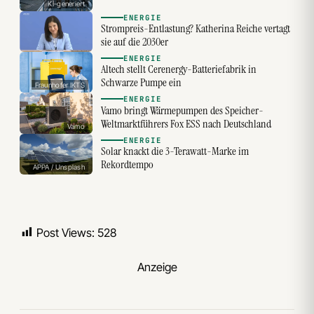
KI-generiert
ENERGIE
Strompreis-Entlastung? Katherina Reiche vertagt
sie auf die 2030er
ENERGIE
Altech stellt Cerenergy-Batteriefabrik in
Schwarze Pumpe ein
Fraunhofer IKTS
ENERGIE
Vamo bringt Wärmepumpen des Speicher-
Weltmarktführers Fox ESS nach Deutschland
Vamo
ENERGIE
Solar knackt die 3-Terawatt-Marke im
Rekordtempo
APPA / Unsplash
Post Views:
528
Anzeige