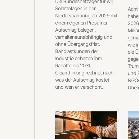
Die Bundesnetzagentur will
Solaranlagen in der
Acht
Niederspannung ab 2029 mit
habe
einem eigenen Prosumer-
2026
Aufschlag belegen,
Milli
verhaltensunabhängig und
gemac
ohne Übergangsfrist.
wie i
Bandlastkunden der
die Ü
Industrie behalten ihre
gegen
Rabatte bis 2031.
Trum
Cleanthinking rechnet nach,
und E
was der Aufschlag kostet
NGOs
und wen er verschont.
Über