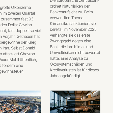
Die Europäische Zentralbank
ordnet Naturrisiken der
 große Ölkonzerne
Bankenaufsicht zu. Beim
n im zweiten Quartal
verwandten Thema
 zusammen fast 93
Klimarisiko sanktioniert sie
arden Dollar Gewinn
bereits: Im November 2025
ht, fast doppelt so viel
verhängte sie das erste
m Vorjahr. Getrieben hat
Zwangsgeld gegen eine
bergewinne der Krieg
Bank, die ihre Klima- und
 Iran. Selbst Donald
Umweltrisiken nicht bewertet
p attackiert Chevron
hatte. Eine Analyse zu
xxonMobil öffentlich,
Ökosystemschäden und
 fordern eine
Kreditverlusten ist für dieses
gewinnsteuer.
Jahr angekündigt.