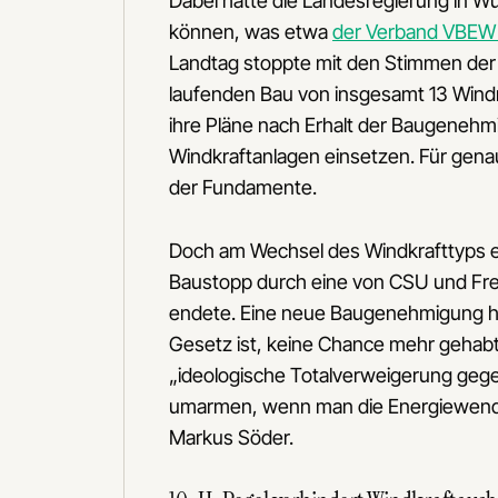
Dabei hätte die Landesregierung in Wü
können, was etwa
der Verband VBEW l
Landtag stoppte mit den Stimmen der
laufenden Bau von insgesamt 13 Windr
ihre Pläne nach Erhalt der Baugenehmi
Windkraftanlagen einsetzen. Für gena
der Fundamente.
Doch am Wechsel des Windkrafttyps entb
Baustopp durch eine von CSU und Fr
endete. Eine neue Baugenehmigung hät
Gesetz ist, keine Chance mehr gehab
„ideologische Totalverweigerung gege
umarmen, wenn man die Energiewende 
Markus Söder.