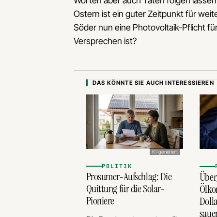
Worten aber auch Taten folgen lassen 
Ostern ist ein guter Zeitpunkt für we
Söder nun eine Photovoltaik-Pflicht fü
Versprechen ist?
DAS KÖNNTE SIE AUCH INTERESSIEREN
KI-generiert
POLITIK
Prosumer-Aufschlag: Die
Über
Quittung für die Solar-
Ölko
Pioniere
Dolla
saue