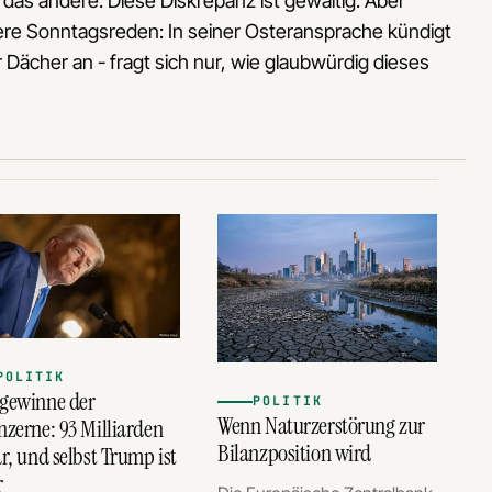
das andere. Diese Diskrepanz ist gewaltig. Aber
itere Sonntagsreden: In seiner Osteransprache kündigt
r Dächer an - fragt sich nur, wie glaubwürdig dieses
POLITIK
gewinne der
POLITIK
Wenn Naturzerstörung zur
nzerne: 93 Milliarden
Bilanzposition wird
r, und selbst Trump ist
r