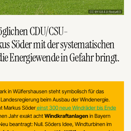
CC BY-SA 4.0 Flodur63
möglichen CDU/CSU-
us Söder mit der systematischen
die Energiewende in Gefahr bringt.
rk in Wülfershausen steht symbolisch für das
 Landesregierung beim Ausbau der Windenergie.
nt Markus Söder
einst 300 neue Windräder bis Ende
nen Jahr exakt acht
Windkraftanlagen
in Bayern
eu beantragt: Null. Söders Idee, Windturbinen im