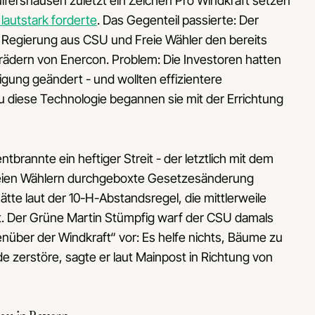
lfershausen zuletzt ein Zeichen Pro Windkraft setzen
autstark forderte
. Das Gegenteil passierte: Der
 Regierung aus CSU und Freie Wähler den bereits
ädern von Enercon. Problem: Die Investoren hatten
gung geändert - und wollten effizientere
u diese Technologie begannen sie mit der Errichtung
rannte ein heftiger Streit - der letztlich mit dem
eien Wählern durchgeboxte Gesetzesänderung
te laut der 10-H-Abstandsregel, die mittlerweile
t. Der Grüne Martin Stümpfig warf der CSU damals
nüber der Windkraft“ vor: Es helfe nichts, Bäume zu
zerstöre, sagte er laut Mainpost in Richtung von