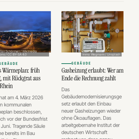
lian Schönherr / Wikimedia
Immo Wegmann / Unsplash
ns / CC BY-SA 4.0
GEBÄUDE
GEBÄUDE
Gasheizung erlaubt: Wer am
s Wärmeplan: früh
Ende die Rechnung zahlt
g, mit Rückgrat aus
Rhein
Das
Gebäudemodernisierungsge
 hat am 4. März 2026
setz erlaubt den Einbau
en kommunalen
neuer Gasheizungen wieder
eplan beschlossen,
ohne Ökoauflagen. Das
ich vor der Bundesfrist
arbeitgebernahe Institut der
 Juni. Tragende Säule
deutschen Wirtschaft
ine bereits im Bau