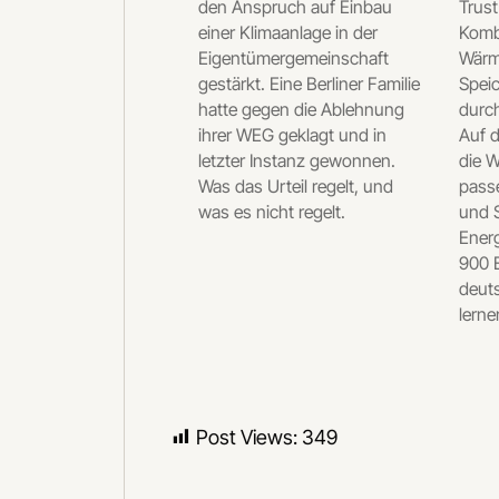
den Anspruch auf Einbau
Trust
einer Klimaanlage in der
Komb
Eigentümergemeinschaft
Wärm
gestärkt. Eine Berliner Familie
Speic
hatte gegen die Ablehnung
durc
ihrer WEG geklagt und in
Auf d
letzter Instanz gewonnen.
die 
Was das Urteil regelt, und
passe
was es nicht regelt.
und S
Ener
900 
deut
lern
Post Views:
349