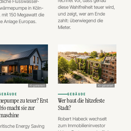
rechnet vor, dass genau
dliche Flusswasser-
diese Wahlfreiheit teuer wird,
wärmepumpe in Köln-
und zeigt, wer am Ende
, mit 150 Megawatt die
zahlt: überwiegend die
te Anlage Europas.
Mieter.
KI-generiert
KI-generiert
GEBÄUDE
GEBÄUDE
epumpe zu teuer? Erst
Wer baut die hitzefeste
rio macht sie zur
Stadt?
maschine
Robert Habeck wechselt
zum Immobilieninvestor
ritische Energy Saving