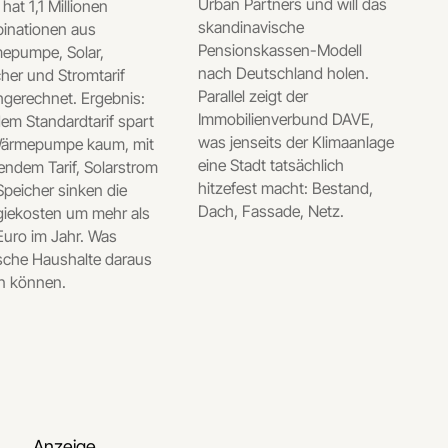
Urban Partners und will das
 hat 1,1 Millionen
skandinavische
inationen aus
Pensionskassen-Modell
epumpe, Solar,
nach Deutschland holen.
her und Stromtarif
Parallel zeigt der
hgerechnet. Ergebnis:
Immobilienverbund DAVE,
em Standardtarif spart
was jenseits der Klimaanlage
Wärmepumpe kaum, mit
eine Stadt tatsächlich
ndem Tarif, Solarstrom
hitzefest macht: Bestand,
peicher sinken die
Dach, Fassade, Netz.
giekosten um mehr als
Euro im Jahr. Was
sche Haushalte daraus
en können.
Anzeige