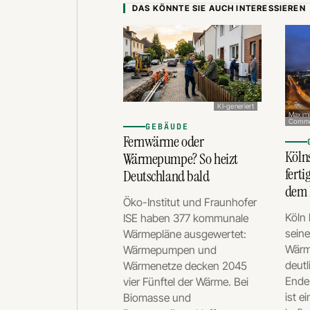
DAS KÖNNTE SIE AUCH INTERESSIEREN
KI-generiert
Maximi
Commo
GEBÄUDE
Fernwärme oder
Köln
Wärmepumpe? So heizt
ferti
Deutschland bald
dem 
Öko-Institut und Fraunhofer
Köln
ISE haben 377 kommunale
sein
Wärmepläne ausgewertet:
Wärm
Wärmepumpen und
deutl
Wärmenetze decken 2045
Ende
vier Fünftel der Wärme. Bei
ist e
Biomasse und