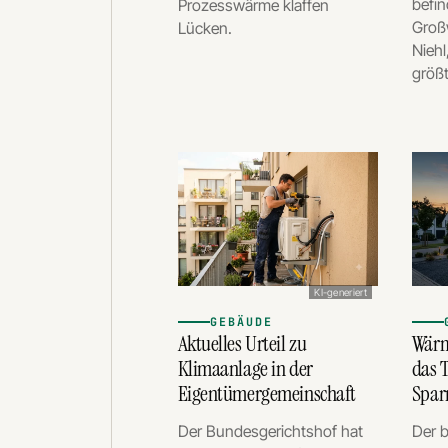
befin
Prozesswärme klaffen
Groß
Lücken.
Niehl
größ
KI-generiert
GEBÄUDE
Aktuelles Urteil zu
Wärm
Klimaanlage in der
das T
Eigentümergemeinschaft
Spar
Der Bundesgerichtshof hat
Der b