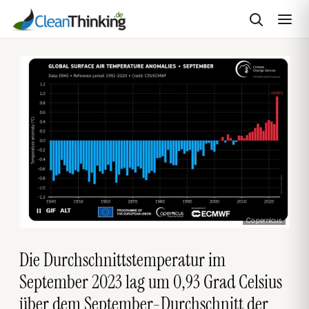
Zum
Inhalt
springen
Copernicus
Die Durchschnittstemperatur im
September 2023 lag um 0,93 Grad Celsius
über dem September-Durchschnitt der