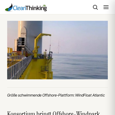
Zum
Inhalt
springen
Größe schwimmende Offshore-Plattform: WindFloat Atlantic
Konsortium bringt Offshore-Windpark