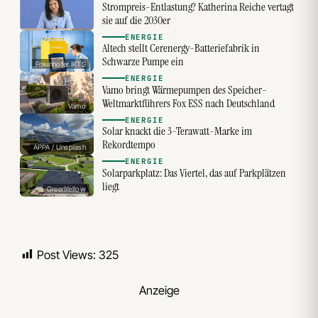
Strompreis-Entlastung? Katherina Reiche vertagt
sie auf die 2030er
ENERGIE
Altech stellt Cerenergy-Batteriefabrik in
Schwarze Pumpe ein
Fraunhofer IKTS
ENERGIE
Vamo bringt Wärmepumpen des Speicher-
Weltmarktführers Fox ESS nach Deutschland
Vamo
ENERGIE
Solar knackt die 3-Terawatt-Marke im
Rekordtempo
APPA / Unsplash
ENERGIE
Solarparkplatz: Das Viertel, das auf Parkplätzen
liegt
GreenYellow
Post Views:
325
Anzeige