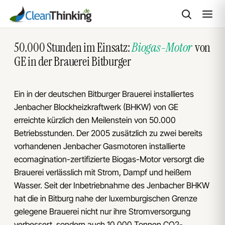
Zum
50.000 Stunden im Einsatz:
Biogas-Motor
von
Inhalt
GE in der Brauerei Bitburger
springen
Ein in der deutschen Bitburger Brauerei installiertes
Jenbacher Blockheizkraftwerk (BHKW) von GE
erreichte kürzlich den Meilenstein von 50.000
Betriebsstunden. Der 2005 zusätzlich zu zwei bereits
vorhandenen Jenbacher Gasmotoren installierte
ecomagination-zertifizierte Biogas-Motor versorgt die
Brauerei verlässlich mit Strom, Dampf und heißem
Wasser. Seit der Inbetriebnahme des Jenbacher BHKW
hat die in Bitburg nahe der luxemburgischen Grenze
gelegene Brauerei nicht nur ihre Stromversorgung
verbessert, sondern auch 10.000 Tonnen CO2-