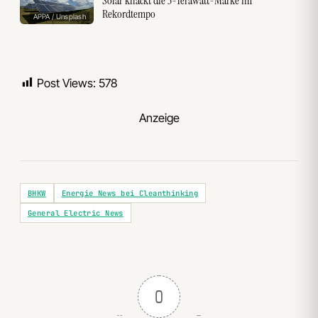
Solar knackt die 3-Terawatt-Marke im
Rekordtempo
APPA / Unsplash
Post Views:
578
Anzeige
BHKW
Energie News bei Cleanthinking
General Electric News
0