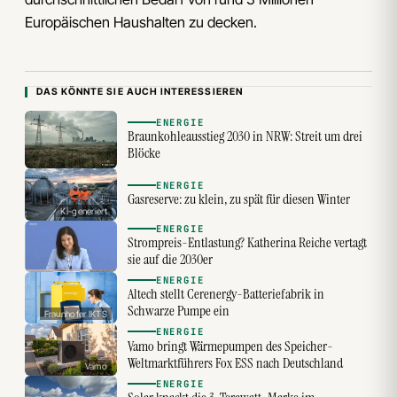
Europäischen Haushalten zu decken.
DAS KÖNNTE SIE AUCH INTERESSIEREN
ENERGIE
Braunkohleausstieg 2030 in NRW: Streit um drei
Blöcke
ENERGIE
Gasreserve: zu klein, zu spät für diesen Winter
KI-generiert
ENERGIE
Strompreis-Entlastung? Katherina Reiche vertagt
sie auf die 2030er
ENERGIE
Altech stellt Cerenergy-Batteriefabrik in
Schwarze Pumpe ein
Fraunhofer IKTS
ENERGIE
Vamo bringt Wärmepumpen des Speicher-
Weltmarktführers Fox ESS nach Deutschland
Vamo
ENERGIE