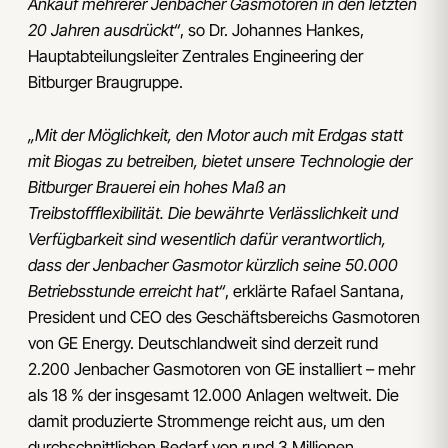
Ankauf mehrerer Jenbacher Gasmotoren in den letzten
20 Jahren ausdrückt“
, so Dr. Johannes Hankes,
Hauptabteilungsleiter Zentrales Engineering der
Bitburger Braugruppe.
„Mit der Möglichkeit, den Motor auch mit Erdgas statt
mit Biogas zu betreiben, bietet unsere Technologie der
Bitburger Brauerei ein hohes Maß an
Treibstoffflexibilität. Die bewährte Verlässlichkeit und
Verfügbarkeit sind wesentlich dafür verantwortlich,
dass der Jenbacher Gasmotor kürzlich seine 50.000
Betriebsstunde erreicht hat“
, erklärte Rafael Santana,
President und CEO des Geschäftsbereichs Gasmotoren
von GE Energy. Deutschlandweit sind derzeit rund
2.200 Jenbacher Gasmotoren von GE installiert – mehr
als 18 % der insgesamt 12.000 Anlagen weltweit. Die
damit produzierte Strommenge reicht aus, um den
durchschnittlichen Bedarf von rund 3 Millionen