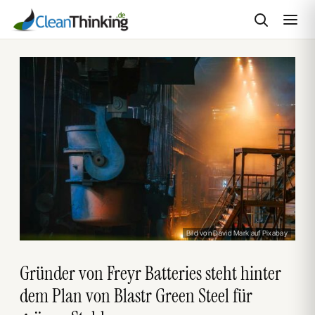
Zum
Inhalt
springen
Bild von David Mark auf Pixabay
Gründer von Freyr Batteries steht hinter
dem Plan von Blastr Green Steel für