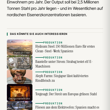
Einwohnern pro Jahr. Der Output soll bei 2,5 Millionen
Tonnen Stahl pro Jahr liegen - und im Wesentlichen auf
nordischen Eisenerzkonzentrationen basieren.
DAS KÖNNTE SIE AUCH INTERESSIEREN
PRODUKTION
Hydnum Steel: 150 Millionen Euro für erstes
Clean-Steel-Werk Spaniens
Hyndum Steel
PRODUKTION
Baustelle unter Strom: Strabag testet elf E-
Maschinen
STRABAG
PRODUKTION
Aleph Farms: Singapur lässt kultiviertes
Rindfleisch zu
Aleph Farms
PRODUKTION
Totgesagt: Der Streit um Europas grünen Stahl
Georgsmarienhütte
PRODUKTION
Fliesen aus dem Elektroofen: Spanien macht es