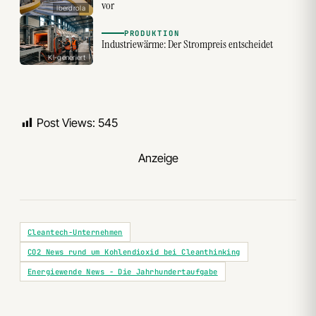
vor
Iberdrola
PRODUKTION
Industriewärme: Der Strompreis entscheidet
KI-generiert
Post Views:
545
Anzeige
Cleantech-Unternehmen
CO2 News rund um Kohlendioxid bei Cleanthinking
Energiewende News - Die Jahrhundertaufgabe