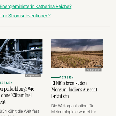
 Energieministerin Katherina Reiche?
den für Stromsubventionen?
KI-generiert
KI-generiert
WISSEN
El Niño bremst den
WISSEN
körperkühlung: Wie
Monsun: Indiens Aussaat
 ohne Kältemittel
bricht ein
eht
Die Weltorganisation für
1834 kühlt die Welt fast
Meteorologie erwartet für