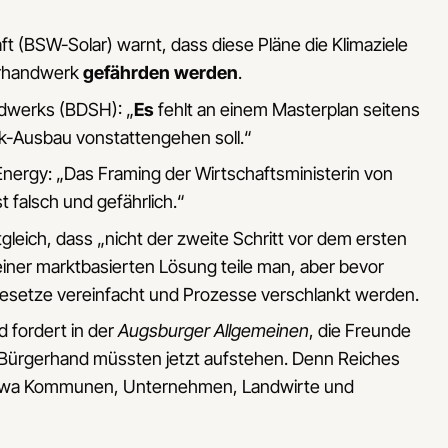
 (BSW-Solar) warnt, dass diese Pläne die Klimaziele
arhandwerk
gefährden werden
.
dwerks (BDSH): „
Es
fehlt an einem Masterplan seitens
aik-Ausbau vonstattengehen soll.“
Energy: „Das Framing der Wirtschaftsministerin von
t falsch und gefährlich.“
eich, dass „nicht der zweite Schritt vor dem ersten
iner marktbasierten Lösung teile man, aber bevor
setze vereinfacht und Prozesse verschlankt werden.
 fordert in der
Augsburger Allgemeinen
, die Freunde
 Bürgerhand müssten jetzt aufstehen. Denn Reiches
ie etwa Kommunen, Unternehmen, Landwirte und