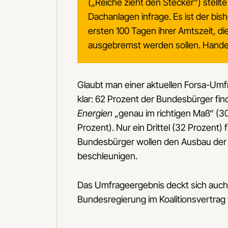
(„Reiche zieht den Stecker“) stellte
Dachanlagen infrage. Es ist der b
ersten 100 Tagen ihrer Amtszeit, d
ausgebremst werden sollen. Handel
Glaubt man einer aktuellen Forsa-Umfr
klar: 62 Prozent der Bundesbürger fin
Energien
„genau im richtigen Maß“ (3
Prozent). Nur ein Drittel (32 Prozent) 
Bundesbürger wollen den Ausbau der E
beschleunigen.
Das Umfrageergebnis deckt sich auch 
Bundesregierung im Koalitionsvertrag 