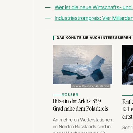
Wer ist die neue Wirtschafts- und
Industriestrompreis: Vier Milliar
DAS KÖNNTE SIE AUCH INTERESSIEREN
Quelle: Pixabay / AlKalenski
WISSEN
Hitze in der Arktis: 33,9
Fest
Grad nahe dem Polarkreis
Kälte
entst
An mehreren Wetterstationen
im Norden Russlands sind in
Seit 