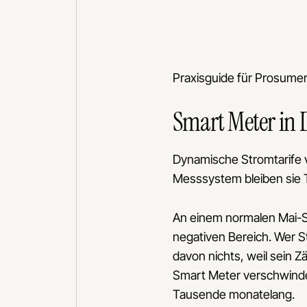
1.8.0
0000
SI
CE M17 IP5
kWh-Dr
3x230/400V
Typ 7C
5,25–5(100
SN 1 0000 0000 0000
Nr. 00
Praxisguide für Prosume
3x230/
10(40)
150 U/
EIGENTUM MSB
PPC
Smart Meter in 
SMART METER
GATEWAY
SMGW-0000
Dynamische Stromtarife v
Messsystem bleiben sie Th
An einem normalen Mai-S
negativen Bereich. Wer S
davon nichts, weil sein Z
Smart Meter verschwinden
Tausende monatelang.