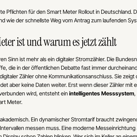
te Pflichten für den Smart Meter Rollout in Deutschland. 
n und wie der schnellste Weg vom Antrag zum laufenden Sys
ter ist und warum es jetzt zählt
en Sinn ist mehr als ein digitaler Stromzähler. Die Bundes
ffe, die in der öffentlichen Debatte fast immer durcheina
n digitaler Zähler ohne Kommunikationsanschluss. Sie zeigt
det aber keine Daten weiter. Erst wenn dieser Zähler mit e
verbunden wird, entsteht ein
intelligentes Messsystem
,
rt Meter.
t akademisch. Ein dynamischer Stromtarif braucht zwingend
ntervallen messen muss. Eine moderne Messeinrichtung alle
isplay schon Zahlen blinken. Wer sich im Keller an einem 