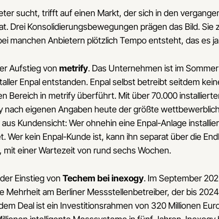
er sucht, trifft auf einen Markt, der sich in den vergan
t. Drei Konsolidierungsbewegungen prägen das Bild. Sie zu
bei manchen Anbietern plötzlich Tempo entsteht, das es ja
er Aufstieg von
metrify
. Das Unternehmen ist im Sommer
taller Enpal entstanden. Enpal selbst betreibt seitdem kei
Bereich in metrify überführt. Mit über 70.000 installierten
y nach eigenen Angaben heute der größte wettbewerblich
l aus Kundensicht: Wer ohnehin eine Enpal-Anlage installie
t. Wer kein Enpal-Kunde ist, kann ihn separat über die 
 mit einer Wartezeit von rund sechs Wochen.
der Einstieg von
Techem bei inexogy
. Im September 20
die Mehrheit am Berliner Messstellenbetreiber, der bis 2
 dem Deal ist ein Investitionsrahmen von 320 Millionen Eur