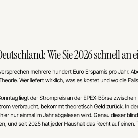
6
27
5
kWh
EMENS
4
4
ehstromzähler
SERIAL
3
 50Hz
A34 d1
00000
)A · Kl. B
0000
 000 000
r
ENI
2
400V
14
A 50Hz
19
kWh
1
PROLAN
PWR
Deutschland: Wie Sie 2026 schnell an 
TLS
0
Typ Steuerbox
STEUERBOX
ersprechen mehrere hundert Euro Ersparnis pro Jahr. Abe
eorie. Wer liefert wirklich, was es kostet und wo die Fallst
onntag liegt der Strompreis an der EPEX-Börse zwischen 
trom verbraucht, bekommt theoretisch Geld zurück. In der
ähler nur einmal im Jahr abgelesen wird. Genau dieser blind
, und seit 2025 hat jeder Haushalt das Recht auf einen