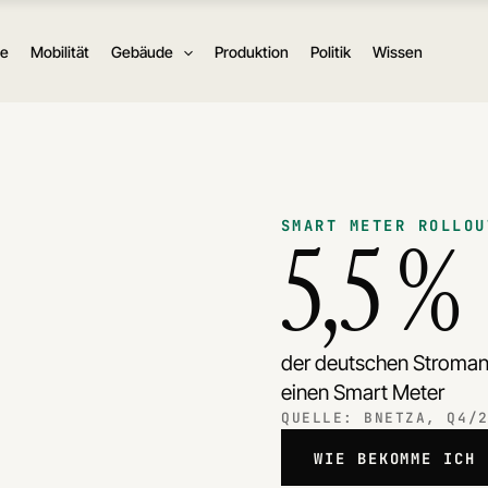
ie
Mobilität
Gebäude
Produktion
Politik
Wissen
SMART METER ROLLOU
5,5 %
der deutschen Stroma
0
einen Smart Meter
9
QUELLE: BNETZA, Q4/
8
WIE BEKOMME ICH 
3
7
4
9
WAN