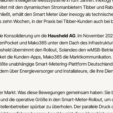
Millionen intelligente Messsysteme in fünf Jahren. Inexogy
arbeitet mit den dynamischen Stromanbietern Tibber und R
hließt, erhält den Smart Meter über inexogy als technische
 bis zehn Wochen, in der Praxis bei Tibber-Kunden auch be
die Konsolidierung um die
Hausheld AG
. Im November 202
enPocket und Mako365 unter dem Dach des Infrastruktur
held übernimmt den Rollout, Solandeo den wMSB-Betrieb
ket die Kunden-Apps, Mako365 die Marktkommunikation. 
rößte unabhängige Smart-Metering-Plattform Deutschlan
ndern über Energieversorger und Installateure, die ihre Die
uer Markt. Was diese Bewegungen gemeinsam haben: Sie b
 und die operative Größe in den Smart-Meter-Rollout, um d
llenbetreiber spürbar zu überholen. Der parallele Druck