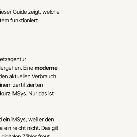
Dieser Guide zeigt, welche
tem funktioniert.
netzagentur
ndergehen. Eine
moderne
 den aktuellen Verbrauch
inem zertifizierten
 kurz iMSys. Nur das ist
 ein iMSys, weil er den
in reicht nicht. Das gilt
digitalen Zähler freut