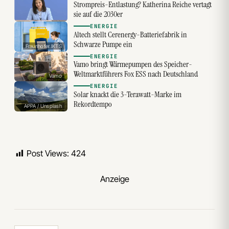
Strompreis-Entlastung? Katherina Reiche vertagt
sie auf die 2030er
ENERGIE
Altech stellt Cerenergy-Batteriefabrik in
Schwarze Pumpe ein
Fraunhofer IKTS
ENERGIE
Vamo bringt Wärmepumpen des Speicher-
Weltmarktführers Fox ESS nach Deutschland
Vamo
ENERGIE
Solar knackt die 3-Terawatt-Marke im
Rekordtempo
APPA / Unsplash
Post Views:
424
Anzeige