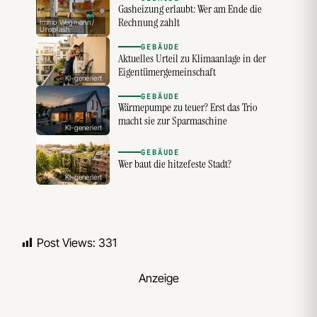
Gasheizung erlaubt: Wer am Ende die
Rechnung zahlt
Immo Wegmann /
Unsplash
GEBÄUDE
Aktuelles Urteil zu Klimaanlage in der
Eigentümergemeinschaft
KI-generiert
GEBÄUDE
Wärmepumpe zu teuer? Erst das Trio
macht sie zur Sparmaschine
KI-generiert
GEBÄUDE
Wer baut die hitzefeste Stadt?
KI-generiert
Post Views:
331
Anzeige