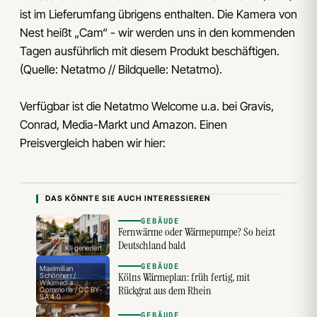
ist im Lieferumfang übrigens enthalten. Die Kamera von
Nest heißt „Cam“ - wir werden uns in den kommenden
Tagen ausführlich mit diesem Produkt beschäftigen.
(Quelle: Netatmo // Bildquelle: Netatmo).
Verfügbar ist die Netatmo Welcome u.a. bei Gravis,
Conrad, Media-Markt und Amazon. Einen
Preisvergleich haben wir hier:
DAS KÖNNTE SIE AUCH INTERESSIEREN
GEBÄUDE
Fernwärme oder Wärmepumpe? So heizt
Deutschland bald
KI-generiert
GEBÄUDE
Maximilian
Kölns Wärmeplan: früh fertig, mit
Schönherr /
Wikimedia
Rückgrat aus dem Rhein
Commons / CC BY-
SA 4.0
GEBÄUDE