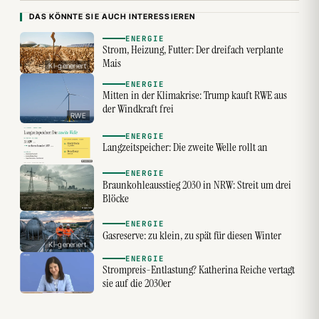
DAS KÖNNTE SIE AUCH INTERESSIEREN
ENERGIE
Strom, Heizung, Futter: Der dreifach verplante
Mais
KI-generiert
ENERGIE
Mitten in der Klimakrise: Trump kauft RWE aus
der Windkraft frei
RWE
ENERGIE
Langzeitspeicher: Die zweite Welle rollt an
ENERGIE
Braunkohleausstieg 2030 in NRW: Streit um drei
Blöcke
ENERGIE
Gasreserve: zu klein, zu spät für diesen Winter
KI-generiert
ENERGIE
Strompreis-Entlastung? Katherina Reiche vertagt
sie auf die 2030er