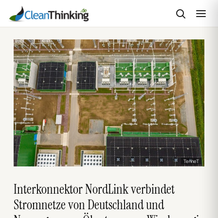
Zum
Inhalt
springen
TenneT
Interkonnektor NordLink verbindet
Stromnetze von Deutschland und