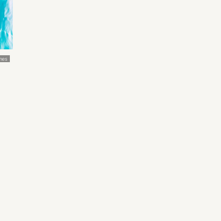
ines
n