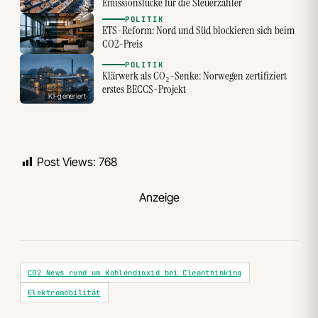
Emissionslücke für die Steuerzahler
POLITIK
ETS-Reform: Nord und Süd blockieren sich beim
CO2-Preis
POLITIK
Klärwerk als CO₂-Senke: Norwegen zertifiziert
erstes BECCS-Projekt
KI-generiert
Post Views:
768
Anzeige
CO2 News rund um Kohlendioxid bei Cleanthinking
Elektromobilität