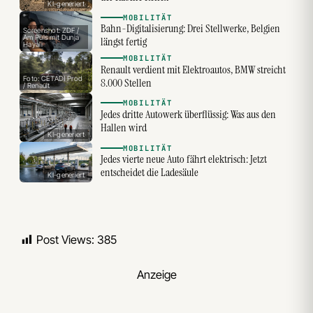
KI-generiert
MOBILITÄT
Bahn-Digitalisierung: Drei Stellwerke, Belgien
Screenshot: ZDF /
Am Puls mit Dunja
längst fertig
Hayali
MOBILITÄT
Renault verdient mit Elektroautos, BMW streicht
Foto: CÉTADI Prod
8.000 Stellen
/ Renault
MOBILITÄT
Jedes dritte Autowerk überflüssig: Was aus den
Hallen wird
KI-generiert
MOBILITÄT
Jedes vierte neue Auto fährt elektrisch: Jetzt
entscheidet die Ladesäule
KI-generiert
Post Views:
385
Anzeige