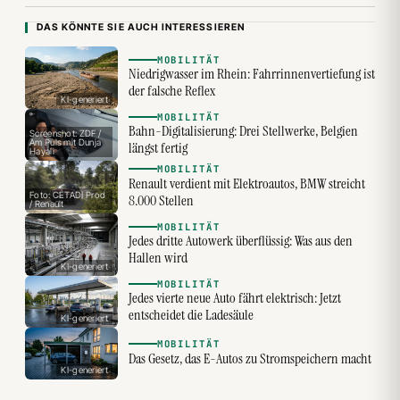
DAS KÖNNTE SIE AUCH INTERESSIEREN
MOBILITÄT
Niedrigwasser im Rhein: Fahrrinnenvertiefung ist
der falsche Reflex
KI-generiert
MOBILITÄT
Bahn-Digitalisierung: Drei Stellwerke, Belgien
Screenshot: ZDF /
Am Puls mit Dunja
längst fertig
Hayali
MOBILITÄT
Renault verdient mit Elektroautos, BMW streicht
Foto: CÉTADI Prod
8.000 Stellen
/ Renault
MOBILITÄT
Jedes dritte Autowerk überflüssig: Was aus den
Hallen wird
KI-generiert
MOBILITÄT
Jedes vierte neue Auto fährt elektrisch: Jetzt
entscheidet die Ladesäule
KI-generiert
MOBILITÄT
Das Gesetz, das E-Autos zu Stromspeichern macht
KI-generiert