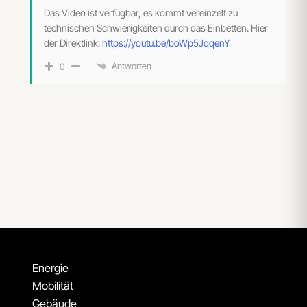
Das Video ist verfügbar, es kommt vereinzelt zu
technischen Schwierigkeiten durch das Einbetten. Hier
der Direktlink:
https://youtu.be/boWp5JqqenY
Antworten
0
Energie
Mobilität
Gebäude