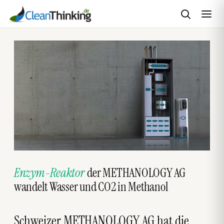
Zum
Inhalt
springen
Enzym-Reaktor
der METHANOLOGY AG
wandelt Wasser und CO2 in Methanol
Schweizer METHANOLOGY AG hat die