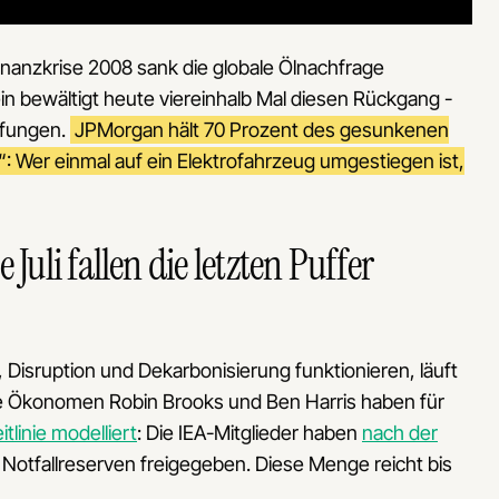
nanzkrise 2008 sank die globale Ölnachfrage
in bewältigt heute viereinhalb Mal diesen Rückgang -
rfungen.
JPMorgan hält 70 Prozent des gesunkenen
“: Wer einmal auf ein Elektrofahrzeug umgestiegen ist,
Juli fallen die letzten Puffer
 Disruption und Dekarbonisierung funktionieren, läuft
ie Ökonomen Robin Brooks und Ben Harris haben für
tlinie modelliert
: Die IEA-Mitglieder haben
nach der
l Notfallreserven freigegeben. Diese Menge reicht bis