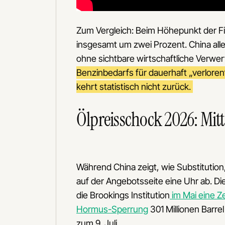
Zum Vergleich: Beim Höhepunkt der Fi
insgesamt um zwei Prozent. China alle
ohne sichtbare wirtschaftliche Verwe
Benzinbedarfs für dauerhaft „verloren
kehrt statistisch nicht zurück.
Ölpreisschock 2026: Mitte 
Während China zeigt, wie Substitution,
auf der Angebotsseite eine Uhr ab. D
die Brookings Institution
im Mai eine Zei
Hormus-Sperrung
301 Millionen Barre
zum 9. Juli.