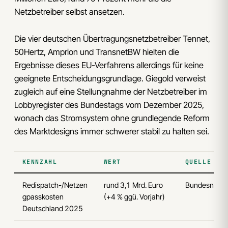
Netzbetreiber selbst ansetzen.
Die vier deutschen Übertragungsnetzbetreiber Tennet,
50Hertz, Amprion und TransnetBW hielten die
Ergebnisse dieses EU-Verfahrens allerdings für keine
geeignete Entscheidungsgrundlage. Giegold verweist
zugleich auf eine Stellungnahme der Netzbetreiber im
Lobbyregister des Bundestags vom Dezember 2025,
wonach das Stromsystem ohne grundlegende Reform
des Marktdesigns immer schwerer stabil zu halten sei.
KENNZAHL
WERT
QUELLE
Redispatch-/Netzen
rund 3,1 Mrd. Euro
Bundesnetza
gpasskosten
(+4 % ggü. Vorjahr)
Deutschland 2025