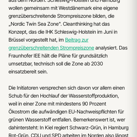
aus dem Norden: Schleswig-Holstein und Hamburg
wollen gemeinsam mit Westdänemark eine eigene
grenzüberschreitende Strompreiszone bilden, die
„Nordic Twin Sea Zone". Cleanthinking hat das
Konzept, das die IHK Schleswig-Holstein im Juni in
Brüssel vorgestellt hat, im
Beitrag zur
grenzüberschreitenden Strompreiszone
analysiert. Das
Fraunhofer IEE hält die Pläne für grundsätzlich
umsetzbar, technisch soll die Zone ab 2030
einsatzbereit sein.
Die Initiatoren versprechen sich davon vor allem einen
Schub für den Hochlauf der Wasserstoffproduktion,
weil in einer Zone mit mindestens 90 Prozent
Ökostrom die aufwändigen EU-Nachweispflichten für
grünen Wasserstoff entfallen. Bemerkenswert ist, wer
dahintersteht: In Kiel regiert Schwarz-Grün, in Hamburg
Rot-Grün. CDU und SPD arbeiten im Norden also längst