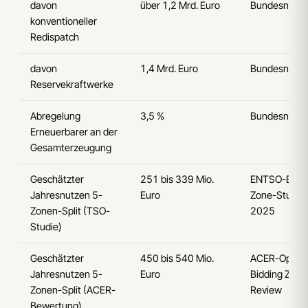
davon
über 1,2 Mrd. Euro
Bundesnetza
konventioneller
Redispatch
davon
1,4 Mrd. Euro
Bundesnetza
Reservekraftwerke
Abregelung
3,5 %
Bundesnetza
Erneuerbarer an der
Gesamterzeugung
Geschätzter
251 bis 339 Mio.
ENTSO-E-Bid
Jahresnutzen 5-
Euro
Zone-Studie, 
Zonen-Split (TSO-
2025
Studie)
Geschätzter
450 bis 540 Mio.
ACER-Opinio
Jahresnutzen 5-
Euro
Bidding Zone
Zonen-Split (ACER-
Review
Bewertung)