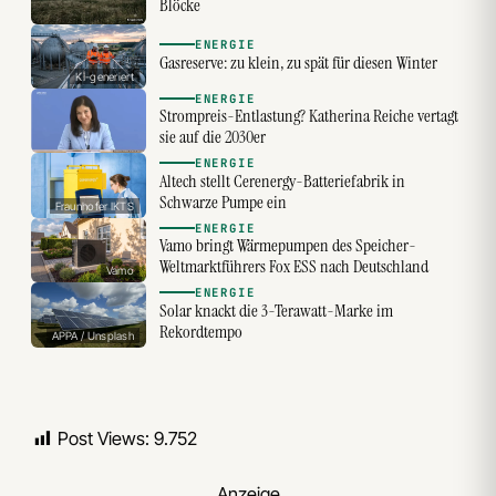
Blöcke
ENERGIE
Gasreserve: zu klein, zu spät für diesen Winter
KI-generiert
ENERGIE
Strompreis-Entlastung? Katherina Reiche vertagt
sie auf die 2030er
ENERGIE
Altech stellt Cerenergy-Batteriefabrik in
Schwarze Pumpe ein
Fraunhofer IKTS
ENERGIE
Vamo bringt Wärmepumpen des Speicher-
Weltmarktführers Fox ESS nach Deutschland
Vamo
ENERGIE
Solar knackt die 3-Terawatt-Marke im
Rekordtempo
APPA / Unsplash
Post Views:
9.752
Anzeige