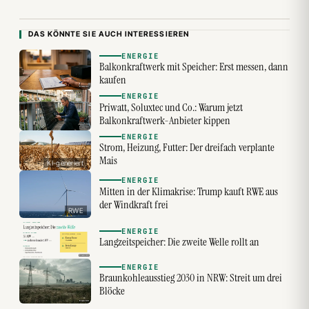
DAS KÖNNTE SIE AUCH INTERESSIEREN
ENERGIE
Balkonkraftwerk mit Speicher: Erst messen, dann
kaufen
ENERGIE
Priwatt, Soluxtec und Co.: Warum jetzt
Balkonkraftwerk-Anbieter kippen
ENERGIE
Strom, Heizung, Futter: Der dreifach verplante
Mais
KI-generiert
ENERGIE
Mitten in der Klimakrise: Trump kauft RWE aus
der Windkraft frei
RWE
ENERGIE
Langzeitspeicher: Die zweite Welle rollt an
ENERGIE
Braunkohleausstieg 2030 in NRW: Streit um drei
Blöcke