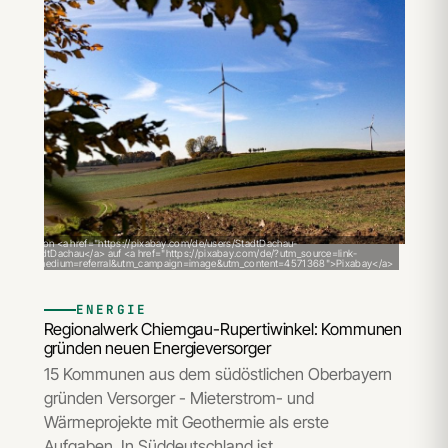
ild Bild von <a href="https://pixabay.com/de/users/StadtDachau-
9/">StadtDachau</a> auf <a href="https://pixabay.com/de/?utm_source=link-
tion&utm_medium=referral&utm_campaign=image&utm_content=4571368">Pixabay</a>
ENERGIE
Regionalwerk Chiemgau-Rupertiwinkel: Kommunen
gründen neuen Energieversorger
15 Kommunen aus dem südöstlichen Oberbayern
gründen Versorger - Mieterstrom- und
Wärmeprojekte mit Geothermie als erste
Aufgaben. In Süddeutschland ist…