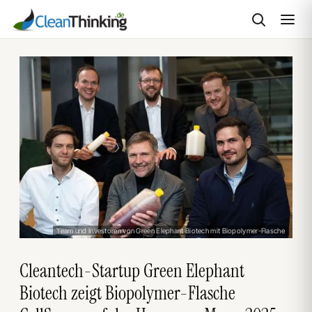
Zum
Inhalt
springen
Team und Investoren von Green Elephant Biotech mit Biopolymer-Flasche
Cleantech-Startup Green Elephant
Biotech zeigt Biopolymer-Flasche