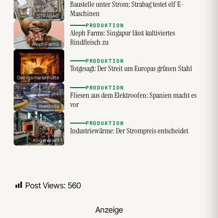
Baustelle unter Strom: Strabag testet elf E-
Maschinen
STRABAG
PRODUKTION
Aleph Farms: Singapur lässt kultiviertes
Rindfleisch zu
Aleph Farms
PRODUKTION
Totgesagt: Der Streit um Europas grünen Stahl
Georgsmarienhütte
PRODUKTION
Fliesen aus dem Elektroofen: Spanien macht es
vor
Iberdrola
PRODUKTION
Industriewärme: Der Strompreis entscheidet
KI-generiert
Post Views:
560
Anzeige