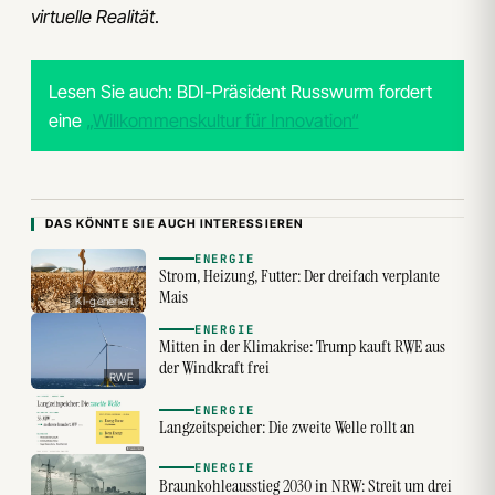
virtuelle Realität
.
Lesen Sie auch: BDI-Präsident Russwurm fordert
eine
„Willkommenskultur für Innovation“
DAS KÖNNTE SIE AUCH INTERESSIEREN
ENERGIE
Strom, Heizung, Futter: Der dreifach verplante
Mais
KI-generiert
ENERGIE
Mitten in der Klimakrise: Trump kauft RWE aus
der Windkraft frei
RWE
ENERGIE
Langzeitspeicher: Die zweite Welle rollt an
ENERGIE
Braunkohleausstieg 2030 in NRW: Streit um drei