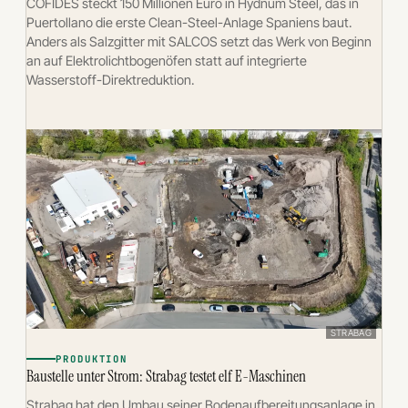
COFIDES steckt 150 Millionen Euro in Hydnum Steel, das in
Puertollano die erste Clean-Steel-Anlage Spaniens baut.
Anders als Salzgitter mit SALCOS setzt das Werk von Beginn
an auf Elektrolichtbogenöfen statt auf integrierte
Wasserstoff-Direktreduktion.
STRABAG
PRODUKTION
Baustelle unter Strom: Strabag testet elf E-Maschinen
Strabag hat den Umbau seiner Bodenaufbereitungsanlage in