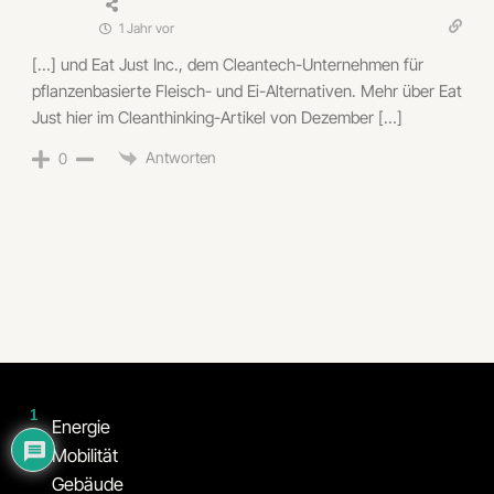
1 Jahr vor
[…] und Eat Just Inc., dem Cleantech-Unternehmen für
pflanzenbasierte Fleisch- und Ei-Alternativen. Mehr über Eat
Just hier im Cleanthinking-Artikel von Dezember […]
Antworten
0
1
Energie
Mobilität
Gebäude