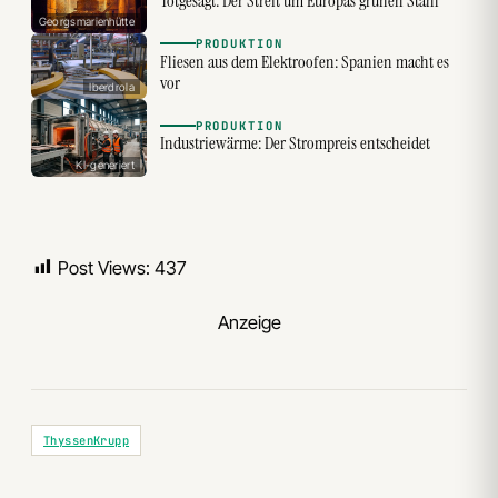
Totgesagt: Der Streit um Europas grünen Stahl
Georgsmarienhütte
PRODUKTION
Fliesen aus dem Elektroofen: Spanien macht es
vor
Iberdrola
PRODUKTION
Industriewärme: Der Strompreis entscheidet
KI-generiert
Post Views:
437
Anzeige
ThyssenKrupp