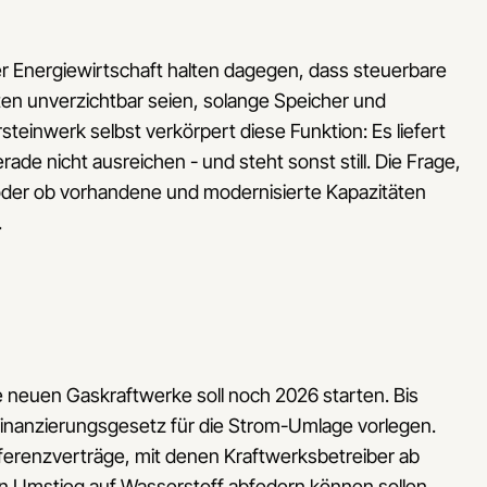
r Energiewirtschaft halten dagegen, dass steuerbare
ten unverzichtbar seien, solange Speicher und
teinwerk selbst verkörpert diese Funktion: Es liefert
e nicht ausreichen - und steht sonst still. Die Frage,
 oder ob vorhandene und modernisierte Kapazitäten
.
e neuen Gaskraftwerke soll noch 2026 starten. Bis
 Finanzierungsgesetz für die Strom-Umlage vorlegen.
fferenzverträge, mit denen Kraftwerksbetreiber ab
n Umstieg auf Wasserstoff abfedern können sollen.