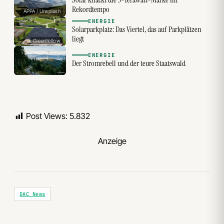
Solar knackt die 3-Terawatt-Marke im
Rekordtempo
APPA / Unsplash
ENERGIE
Solarparkplatz: Das Viertel, das auf Parkplätzen
liegt
GreenYellow
ENERGIE
Der Stromrebell und der teure Staatswald
Post Views:
5.832
Anzeige
DAC News