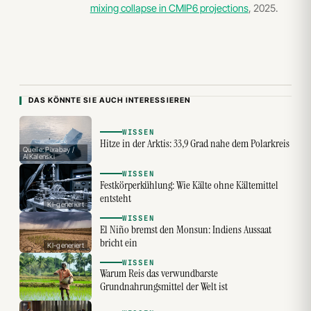
mixing collapse in CMIP6 projections
, 2025.
DAS KÖNNTE SIE AUCH INTERESSIEREN
WISSEN
Hitze in der Arktis: 33,9 Grad nahe dem Polarkreis
Quelle: Pixabay /
AlKalenski
WISSEN
Festkörperkühlung: Wie Kälte ohne Kältemittel
entsteht
KI-generiert
WISSEN
El Niño bremst den Monsun: Indiens Aussaat
bricht ein
KI-generiert
WISSEN
Warum Reis das verwundbarste
Grundnahrungsmittel der Welt ist