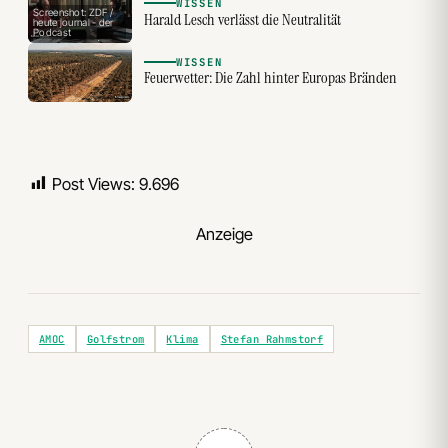
WISSEN
Screenshot: ZDF /
Harald Lesch verlässt die Neutralität
heute journal - der
Podcast
WISSEN
Feuerwetter: Die Zahl hinter Europas Bränden
Post Views:
9.696
Anzeige
AMOC
Golfstrom
Klima
Stefan Rahmstorf