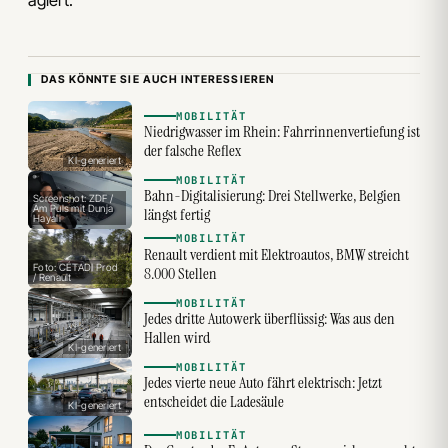
agiert.
DAS KÖNNTE SIE AUCH INTERESSIEREN
MOBILITÄT
Niedrigwasser im Rhein: Fahrrinnenvertiefung ist
der falsche Reflex
KI-generiert
MOBILITÄT
Bahn-Digitalisierung: Drei Stellwerke, Belgien
Screenshot: ZDF /
Am Puls mit Dunja
längst fertig
Hayali
MOBILITÄT
Renault verdient mit Elektroautos, BMW streicht
Foto: CÉTADI Prod
8.000 Stellen
/ Renault
MOBILITÄT
Jedes dritte Autowerk überflüssig: Was aus den
Hallen wird
KI-generiert
MOBILITÄT
Jedes vierte neue Auto fährt elektrisch: Jetzt
entscheidet die Ladesäule
KI-generiert
MOBILITÄT