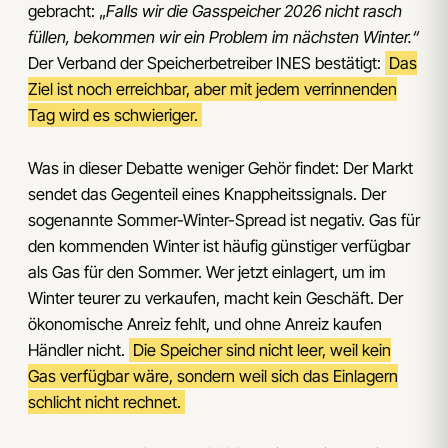
gebracht: „
Falls wir die Gasspeicher 2026 nicht rasch
füllen, bekommen wir ein Problem im nächsten Winter.“
Der Verband der Speicherbetreiber INES bestätigt:
Das
Ziel ist noch erreichbar, aber mit jedem verrinnenden
Tag wird es schwieriger.
Was in dieser Debatte weniger Gehör findet: Der Markt
sendet das Gegenteil eines Knappheitssignals. Der
sogenannte Sommer-Winter-Spread ist negativ. Gas für
den kommenden Winter ist häufig günstiger verfügbar
als Gas für den Sommer. Wer jetzt einlagert, um im
Winter teurer zu verkaufen, macht kein Geschäft. Der
ökonomische Anreiz fehlt, und ohne Anreiz kaufen
Händler nicht.
Die Speicher sind nicht leer, weil kein
Gas verfügbar wäre, sondern weil sich das Einlagern
schlicht nicht rechnet.