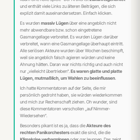
und enthält viele Links zu älteren Beiträgen, die sich
explizit damit auseinandersetzen. Einfach klicken.
Es wurden
massiv Lügen
über eine angeblich nicht
mehr abwendbare bzw. schon eingetretene
Gasmangellage verbreitet. Es wurden Lügen darüber
verbreitet, wann eine Gasmangellage überhaupt eintritt.
Alle seriösen Akteure wurden über Wochen beschimpft,
weil sie angeblich falsch agieren würden und keine
Ahnung hätten. Daran war nichts richtig und auch nicht
nur „vielleicht übertrieben“.
Es waren glatte und platte
Lügen, mutmaßlich, um Wahlen zu beeinflussen
.
Ich hatte Kommentatoren auf der Seite, die mir
persönlich gedroht haben, sie würden wiederkommen
und mich zur Rechenschaft ziehen. Oh wunder, sind
diese Kommentatoren verschollen „auf Nimmer-
Wiedersehen“.
Besonders pikant ist es ja, dass die
Akteure des
rechten Panikorchesters
exakt die sind, die die
Klimakrise verharmlosen
oder gar leugnen. Das zeigt,