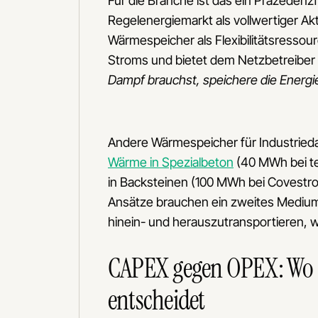
Für die Branche ist das ein Präzedenzfa
Regelenergiemarkt als vollwertiger Ak
Wärmespeicher als Flexibilitätsressou
Stroms und bietet dem Netzbetreiber 
Dampf brauchst, speichere die Energi
Andere Wärmespeicher für Industrieda
Wärme in Spezialbeton
(40 MWh bei te
in Backsteinen (100 MWh bei Covestro 
Ansätze brauchen ein zweites Medium
hinein- und herauszutransportieren, we
CAPEX gegen OPEX: Wo si
entscheidet