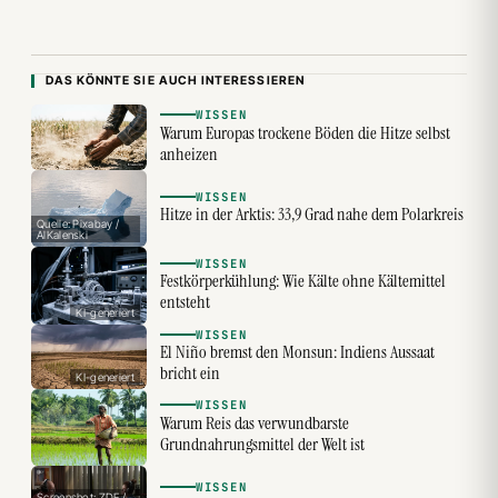
DAS KÖNNTE SIE AUCH INTERESSIEREN
WISSEN
Warum Europas trockene Böden die Hitze selbst
anheizen
WISSEN
Hitze in der Arktis: 33,9 Grad nahe dem Polarkreis
Quelle: Pixabay /
AlKalenski
WISSEN
Festkörperkühlung: Wie Kälte ohne Kältemittel
entsteht
KI-generiert
WISSEN
El Niño bremst den Monsun: Indiens Aussaat
bricht ein
KI-generiert
WISSEN
Warum Reis das verwundbarste
Grundnahrungsmittel der Welt ist
WISSEN
Screenshot: ZDF /