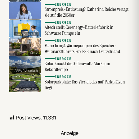
ENERGIE
Strompreis-Entlastung? Katherina Reiche vertagt
sie auf die 2030er
ENERGIE
Altech stellt Cerenergy-Batteriefabrik in
Schwarze Pumpe ein
Fraunhofer IKTS
ENERGIE
Vamo bringt Wärmepumpen des Speicher-
Weltmarktführers Fox ESS nach Deutschland
Vamo
ENERGIE
Solar knackt die 3-Terawatt-Marke im
Rekordtempo
APPA / Unsplash
ENERGIE
Solarparkplatz: Das Viertel, das auf Parkplätzen
liegt
GreenYellow
Post Views:
11.331
Anzeige