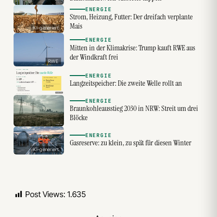
ENERGIE
Strom, Heizung, Futter: Der dreifach verplante
Mais
KI-generiert
ENERGIE
Mitten in der Klimakrise: Trump kauft RWE aus
der Windkraft frei
RWE
ENERGIE
Langzeitspeicher: Die zweite Welle rollt an
ENERGIE
Braunkohleausstieg 2030 in NRW: Streit um drei
Blöcke
ENERGIE
Gasreserve: zu klein, zu spät für diesen Winter
KI-generiert
Post Views:
1.635