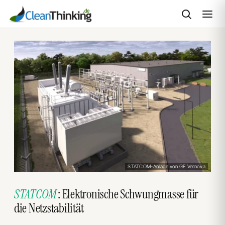
Zum
Inhalt
springen
STATCOM-Anlage von GE Vernova
STATCOM
: Elektronische Schwungmasse für
die Netzstabilität