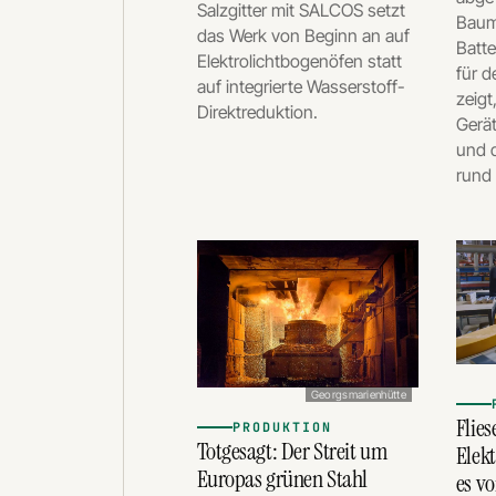
Salzgitter mit SALCOS setzt
Baum
das Werk von Beginn an auf
Batt
Elektrolichtbogenöfen statt
für d
auf integrierte Wasserstoff-
zeigt
Direktreduktion.
Gerät
und 
rund
Georgsmarienhütte
Flie
PRODUKTION
Totgesagt: Der Streit um
Elek
Europas grünen Stahl
es vo