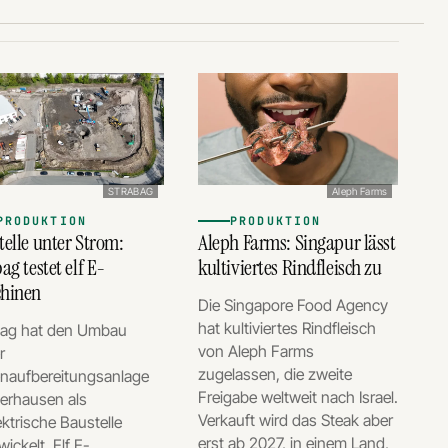
STRABAG
Aleph Farms
PRODUKTION
PRODUKTION
telle unter Strom:
Aleph Farms: Singapur lässt
ag testet elf E-
kultiviertes Rindfleisch zu
hinen
Die Singapore Food Agency
hat kultiviertes Rindfleisch
bag hat den Umbau
von Aleph Farms
r
zugelassen, die zweite
naufbereitungsanlage
Freigabe weltweit nach Israel.
berhausen als
Verkauft wird das Steak aber
lektrische Baustelle
erst ab 2027, in einem Land,
ickelt. Elf E-