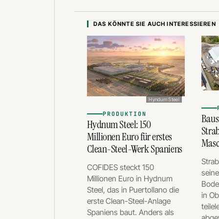
DAS KÖNNTE SIE AUCH INTERESSIEREN
Hyndum Steel
PRODUKTION
Baus
Hydnum Steel: 150
Strab
Millionen Euro für erstes
Masc
Clean-Steel-Werk Spaniens
Stra
COFIDES steckt 150
seine
Millionen Euro in Hydnum
Bode
Steel, das in Puertollano die
in O
erste Clean-Steel-Anlage
teile
Spaniens baut. Anders als
abgew