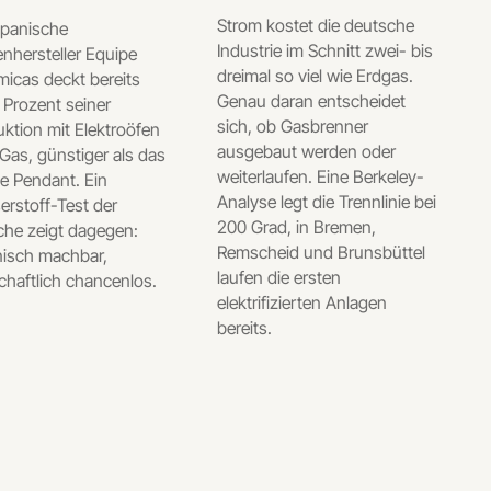
Strom kostet die deutsche
spanische
Industrie im Schnitt zwei- bis
enhersteller Equipe
dreimal so viel wie Erdgas.
icas deckt bereits
Genau daran entscheidet
 Prozent seiner
sich, ob Gasbrenner
ktion mit Elektroöfen
ausgebaut werden oder
 Gas, günstiger als das
weiterlaufen. Eine Berkeley-
le Pendant. Ein
Analyse legt die Trennlinie bei
rstoff-Test der
200 Grad, in Bremen,
che zeigt dagegen:
Remscheid und Brunsbüttel
nisch machbar,
laufen die ersten
chaftlich chancenlos.
elektrifizierten Anlagen
bereits.