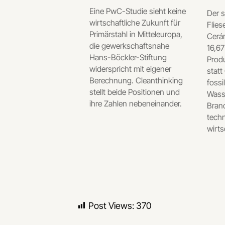
Eine PwC-Studie sieht keine
Der 
wirtschaftliche Zukunft für
Flies
Primärstahl in Mitteleuropa,
Cerám
die gewerkschaftsnahe
16,67
Hans-Böckler-Stiftung
Produ
widerspricht mit eigener
statt
Berechnung. Cleanthinking
fossi
stellt beide Positionen und
Wasse
ihre Zahlen nebeneinander.
Bran
tech
wirts
Post Views:
370