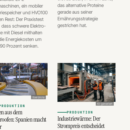
das alternative Proteine
aschinen, ein mobiler
gerade aus seiner
eriespeicher und HVO100
Ernährungsstrategie
en Rest: Der Praxistest
gestrichen hat.
, dass schwere Elektro-
e mit Diesel mithalten
die Energiekosten um
 90 Prozent senken.
Iberdrola
KI-generiert
PRODUKTION
sen aus dem
PRODUKTION
Industriewärme: Der
troofen: Spanien macht
Strompreis entscheidet
r