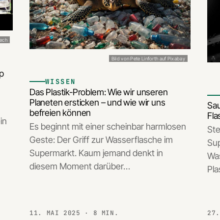
tech
Bild von Pete Linforth auf Pixabay
up
WISSEN
Das Plastik-Problem: Wie wir unseren
Planeten ersticken – und wie wir uns
Sau
befreien können
Fla
in
Es beginnt mit einer scheinbar harmlosen
Ste
Geste: Der Griff zur Wasserflasche im
Sup
Supermarkt. Kaum jemand denkt in
Was
diesem Moment darüber…
Pla
11. MAI 2025
· 8 MIN.
27