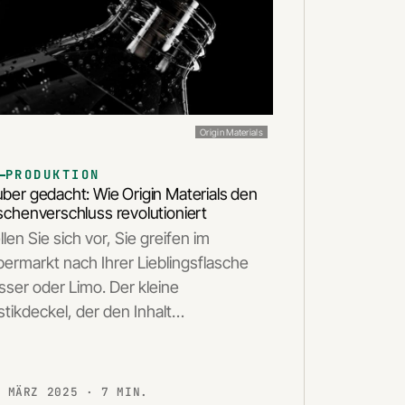
Origin Materials
PRODUKTION
ber gedacht: Wie Origin Materials den
schenverschluss revolutioniert
llen Sie sich vor, Sie greifen im
ermarkt nach Ihrer Lieblingsflasche
ser oder Limo. Der kleine
stikdeckel, der den Inhalt…
. MÄRZ 2025
· 7 MIN.