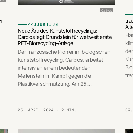
idge
Carbios
er
tra
PRODUKTION
g
Alt
Neue Ära des Kunststoffrecyclings:
Ham
Carbios legt Grundstein für weltweit erste
PET-Biorecycling-Anlage
kli
dem
Der französische Pionier im biologischen
Kun
Kunststoffrecycling, Carbios, arbeitet
Bio
intensiv an einem bedeutenden
tra
Meilenstein im Kampf gegen die
Plastikverschmutzung. Am 25.…
25. APRIL 2024
· 2 MIN.
03