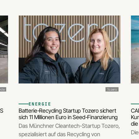
ycle
Tozero
ENERGIE
ES
Batterie-Recycling Startup Tozero sichert
CA
sich 11 Millionen Euro in Seed-Finanzierung
Kun
die
Das Münchner Cleantech-Startup Tozero,
Die
spezialisiert auf das Recycling von