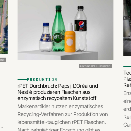
rama
Carbios rPET-Flaschen
Tec
Pla
PRODUKTION
Rei
rPET Durchbruch: Pepsi, L'Oréal und
Nestlé produzieren Flaschen aus
Enz
enzymatisch recyceltem Kunststoff
ein
Markenartikler nutzen enzymatisches
erd
Recycling-Verfahren zur Produktion von
Rei
lebensmittel-tauglichen rPET Flaschen.
Car
r…
Nach zehnjähriger Forschung gibt es