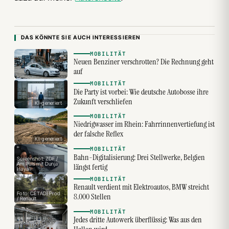
DAS KÖNNTE SIE AUCH INTERESSIEREN
MOBILITÄT
Neuen Benziner verschrotten? Die Rechnung geht
auf
MOBILITÄT
Die Party ist vorbei: Wie deutsche Autobosse ihre
Zukunft verschliefen
KI-generiert
MOBILITÄT
Niedrigwasser im Rhein: Fahrrinnenvertiefung ist
der falsche Reflex
KI-generiert
MOBILITÄT
Bahn-Digitalisierung: Drei Stellwerke, Belgien
Screenshot: ZDF /
Am Puls mit Dunja
längst fertig
Hayali
MOBILITÄT
Renault verdient mit Elektroautos, BMW streicht
Foto: CÉTADI Prod
8.000 Stellen
/ Renault
MOBILITÄT
Jedes dritte Autowerk überflüssig: Was aus den