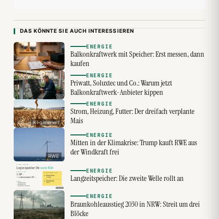
DAS KÖNNTE SIE AUCH INTERESSIEREN
ENERGIE
Balkonkraftwerk mit Speicher: Erst messen, dann
kaufen
ENERGIE
Priwatt, Soluxtec und Co.: Warum jetzt
Balkonkraftwerk-Anbieter kippen
ENERGIE
Strom, Heizung, Futter: Der dreifach verplante
Mais
KI-generiert
ENERGIE
Mitten in der Klimakrise: Trump kauft RWE aus
der Windkraft frei
RWE
ENERGIE
Langzeitspeicher: Die zweite Welle rollt an
ENERGIE
Braunkohleausstieg 2030 in NRW: Streit um drei
Blöcke