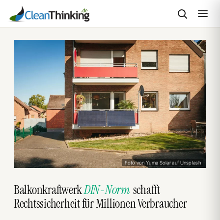
Zum
Inhalt
springen
Foto von Yuma Solar auf Unsplash
Balkonkraftwerk
DIN-Norm
schafft
Rechtssicherheit für Millionen Verbraucher