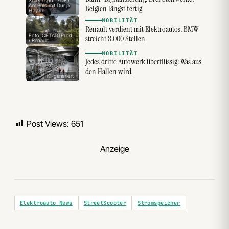
Screenshot: ZDF /
Am Puls mit Dunja
Belgien längst fertig
Hayali
MOBILITÄT
Renault verdient mit Elektroautos, BMW
Foto: CÉTADI Prod
streicht 8.000 Stellen
/ Renault
MOBILITÄT
Jedes dritte Autowerk überflüssig: Was aus
den Hallen wird
KI-generiert
Post Views:
651
Anzeige
Elektroauto News
StreetScooter
Stromspeicher