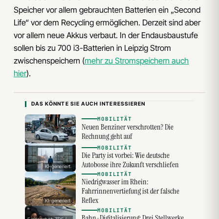
Speicher vor allem gebrauchten Batterien ein „Second
Life“ vor dem Recycling ermöglichen. Derzeit sind aber
vor allem neue Akkus verbaut. In der Endausbaustufe
sollen bis zu 700 i3-Batterien in Leipzig Strom
zwischenspeichern (
mehr zu Stromspeichern auch
hier
).
DAS KÖNNTE SIE AUCH INTERESSIEREN
MOBILITÄT
Neuen Benziner verschrotten? Die
Rechnung geht auf
MOBILITÄT
Die Party ist vorbei: Wie deutsche
Autobosse ihre Zukunft verschliefen
KI-generiert
MOBILITÄT
Niedrigwasser im Rhein:
Fahrrinnenvertiefung ist der falsche
Reflex
KI-generiert
MOBILITÄT
Bahn-Digitalisierung: Drei Stellwerke,