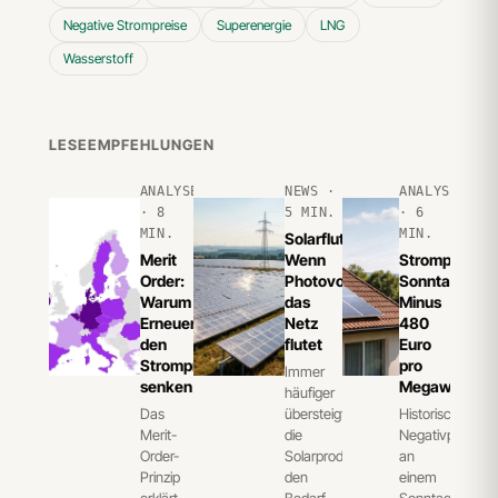
Negative Strompreise
Superenergie
LNG
Wasserstoff
LESEEMPFEHLUNGEN
ANALYSE
NEWS ·
ANALYSE
· 8
5 MIN.
· 6
MIN.
MIN.
Solarflut:
Merit
Wenn
Strompreis-
Order:
Photovoltaik
Sonntag:
Warum
das
Minus
Erneuerbare
Netz
480
den
flutet
Euro
Strompreis
pro
Immer
senken
Megawattstu
häufiger
Das
übersteigt
Historischer
Merit-
die
Negativpreis
Order-
Solarproduktion
an
Prinzip
den
einem