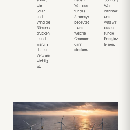
erklärt,
Bedarf.
Sonntagmittag:
wie
Was das
Was
Solar
für das
dahintersteckt
und
Stromsystem
und
Wind die
bedeutet
was wir
Börsenstrompreise
– und
daraus
drücken
welche
für die
– und
Chancen
Energiezukunft
warum
darin
lernen.
das für
stecken.
Verbraucher
wichtig
ist.