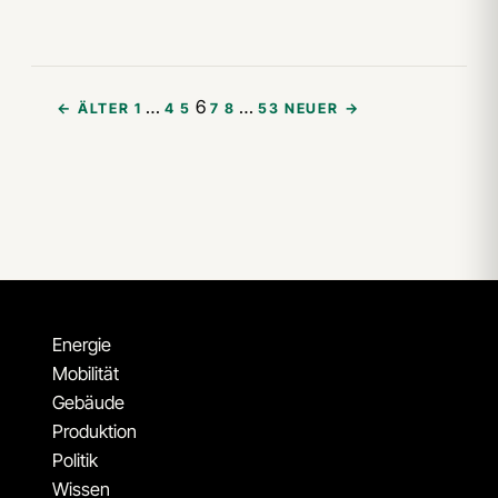
…
6
…
← ÄLTER
1
4
5
7
8
53
NEUER →
Energie
Mobilität
Gebäude
Produktion
Politik
Wissen