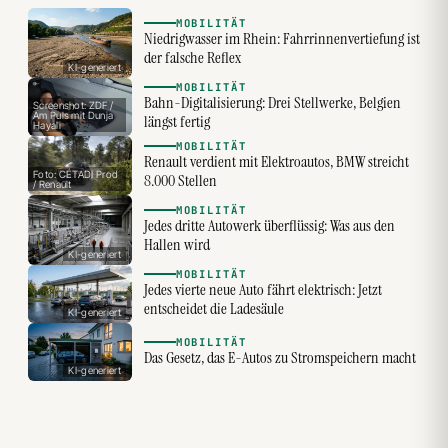
MOBILITÄT
Niedrigwasser im Rhein: Fahrrinnenvertiefung ist
der falsche Reflex
KI-generiert
MOBILITÄT
Bahn-Digitalisierung: Drei Stellwerke, Belgien
Screenshot: ZDF /
Am Puls mit Dunja
längst fertig
Hayali
MOBILITÄT
Renault verdient mit Elektroautos, BMW streicht
Foto: CÉTADI Prod
8.000 Stellen
/ Renault
MOBILITÄT
Jedes dritte Autowerk überflüssig: Was aus den
Hallen wird
KI-generiert
MOBILITÄT
Jedes vierte neue Auto fährt elektrisch: Jetzt
entscheidet die Ladesäule
KI-generiert
MOBILITÄT
Das Gesetz, das E-Autos zu Stromspeichern macht
KI-generiert