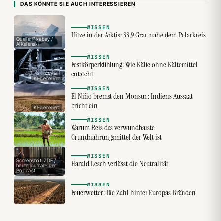
DAS KÖNNTE SIE AUCH INTERESSIEREN
WISSEN
Hitze in der Arktis: 33,9 Grad nahe dem Polarkreis
Quelle: Pixabay /
AlKalenski
WISSEN
Festkörperkühlung: Wie Kälte ohne Kältemittel
entsteht
KI-generiert
WISSEN
El Niño bremst den Monsun: Indiens Aussaat
bricht ein
KI-generiert
WISSEN
Warum Reis das verwundbarste
Grundnahrungsmittel der Welt ist
WISSEN
Screenshot: ZDF /
Harald Lesch verlässt die Neutralität
heute journal - der
Podcast
WISSEN
Feuerwetter: Die Zahl hinter Europas Bränden