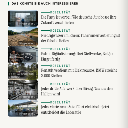
DAS KÖNNTE SIE AUCH INTERESSIEREN
MOBILITÄT
Die Party ist vorbei: Wie deutsche Autobosse ihre
Zukunft verschliefen
KI-generiert
MOBILITÄT
Niedrigwasser im Rhein: Fahrrinnenvertiefung ist
der falsche Reflex
KI-generiert
MOBILITÄT
Bahn-Digitalisierung: Drei Stellwerke, Belgien
Screenshot: ZDF /
Am Puls mit Dunja
längst fertig
Hayali
MOBILITÄT
Renault verdient mit Elektroautos, BMW streicht
Foto: CÉTADI Prod
8.000 Stellen
/ Renault
MOBILITÄT
Jedes dritte Autowerk überflüssig: Was aus den
Hallen wird
KI-generiert
MOBILITÄT
Jedes vierte neue Auto fährt elektrisch: Jetzt
entscheidet die Ladesäule
KI-generiert