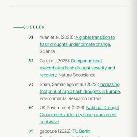
QUELLEN
Yuan et al. (2023):
A global transition to
flash droughts under climate change
,
Science
Gu et al. (2025):
Compound heat
exacerbates flash drought severity and
recovery
, Nature Geoscience
Shah, Samaniego et al. (2022):
Increasing
footprint of rapid flash droughts in Europe
,
Environmental Research Letters
UK Government (2026):
National Drought
Group meets after dry spring and recent
heatwave
gabot.de (2026):
TU Berlin