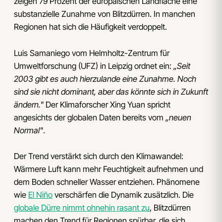
zeigen 79 Prozent der europäischen Landfläche eine
substanzielle Zunahme von Blitzdürren. In manchen
Regionen hat sich die Häufigkeit verdoppelt.
Luis Samaniego vom Helmholtz-Zentrum für
Umweltforschung (UFZ) in Leipzig ordnet ein:
„Seit
2003 gibt es auch hierzulande eine Zunahme. Noch
sind sie nicht dominant, aber das könnte sich in Zukunft
ändern."
Der Klimaforscher Xing Yuan spricht
angesichts der globalen Daten bereits vom
„neuen
Normal"
.
Der Trend verstärkt sich durch den Klimawandel:
Wärmere Luft kann mehr Feuchtigkeit aufnehmen und
dem Boden schneller Wasser entziehen. Phänomene
wie
El Niño
verschärfen die Dynamik zusätzlich. Die
globale Dürre nimmt ohnehin rasant zu
, Blitzdürren
machen den Trend für Regionen spürbar, die sich