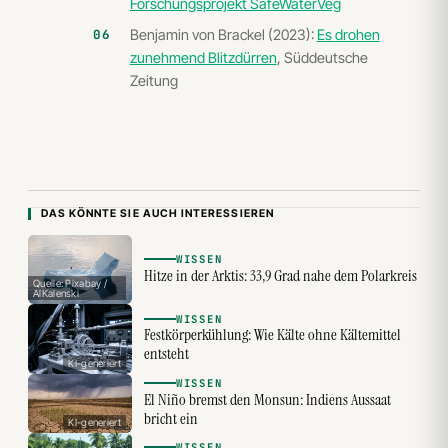
Forschungsprojekt SafeWaterVeg
Benjamin von Brackel (2023):
Es drohen
zunehmend Blitzdürren
, Süddeutsche
Zeitung
DAS KÖNNTE SIE AUCH INTERESSIEREN
WISSEN
Hitze in der Arktis: 33,9 Grad nahe dem Polarkreis
Quelle: Pixabay /
AlKalenski
WISSEN
Festkörperkühlung: Wie Kälte ohne Kältemittel
entsteht
KI-generiert
WISSEN
El Niño bremst den Monsun: Indiens Aussaat
bricht ein
KI-generiert
WISSEN